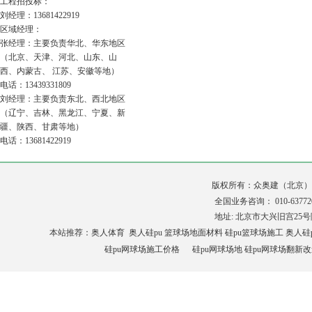
工程招投标：
刘经理：13681422919
区域经理：
张经理：主要负责华北、华东地区
（北京、天津、河北、山东、山
西、内蒙古、 江苏、安徽等地）
电话：13439331809
刘经理：主要负责东北、西北地区
（辽宁、吉林、黑龙江、宁夏、新
疆、陕西、甘肃等地）
电话：13681422919
版权所有：众奥建（北京
全国业务咨询： 010-6377
地址: 北京市大兴旧宫25号院 
本站推荐：奥人
体育
奥人硅pu
篮球场地面材料
硅pu篮球场施工
奥人硅
硅pu网球场施工价格
硅pu
网球场地
硅pu网球场翻新