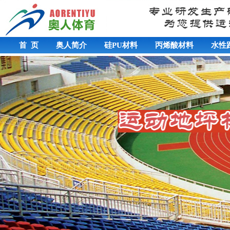
首 页
奥人简介
硅PU材料
丙烯酸材料
水性