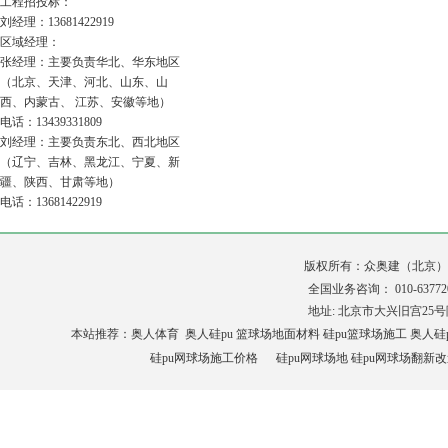
工程招投标：
刘经理：13681422919
区域经理：
张经理：主要负责华北、华东地区
（北京、天津、河北、山东、山
西、内蒙古、 江苏、安徽等地）
电话：13439331809
刘经理：主要负责东北、西北地区
（辽宁、吉林、黑龙江、宁夏、新
疆、陕西、甘肃等地）
电话：13681422919
版权所有：众奥建（北京
全国业务咨询： 010-6377
地址: 北京市大兴旧宫25号院 
本站推荐：奥人
体育
奥人硅pu
篮球场地面材料
硅pu篮球场施工
奥人硅
硅pu网球场施工价格
硅pu
网球场地
硅pu网球场翻新