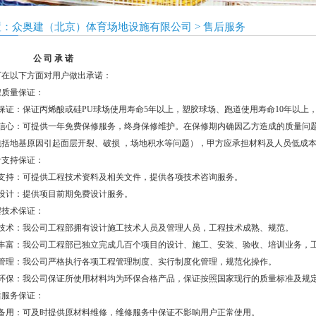
置：
众奥建（北京）体育场地设施有限公司
>
售后服务
公 司 承 诺
可在以下方面对用户做出承诺：
程质量保证：
保证：保证丙烯酸或硅PU球场使用寿命5年以上，塑胶球场、跑道使用寿命10年以上
质信心：可提供一年免费保修服务，终身保修维护。
在保修期内确因乙方造成的质量问
包括地基原因引起面层开裂、破损
，场地积水等问题），甲方应承担材料及人员低成
计支持保证：
术支持：可提供工程技术资料及相关文件，提供各项技术咨询服务。
费设计：提供项目前期免费设计服务。
程技术保证：
程技术：我公司工程部拥有设计施工技术人员及管理人员，工程技术成熟、规范。
验丰富：我公司工程部已独立完成几百个项目的设计、施工、安装、验收、培训业务，
格管理：我公司严格执行各项工程管理制度、实行制度化管理，规范化操作。
明环保：我公司保证所使用材料均为环保合格产品，保证按照国家现行的质量标准及规
后服务保证：
修备用：可及时提供原材料维修，维修服务中保证不影响用户正常使用。