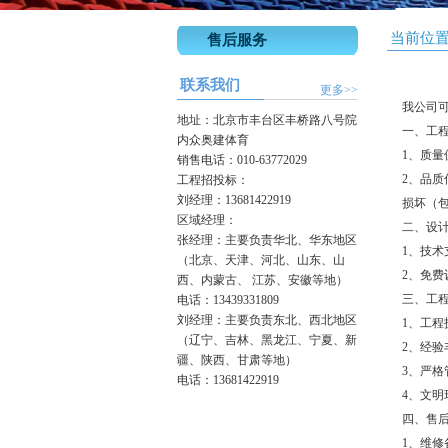
当前位
售后服务
联系我们
更多>>
我公司
地址：北京市丰台区丰桥路八号院
一、工
内众奥建体育
1、质量
销售电话：010-63772029
2、品
工程招投标：
刘经理：13681422919
损坏（
区域经理：
二、设
张经理：主要负责华北、华东地区
1、技
（北京、天津、河北、山东、山
2、免
西、内蒙古、 江苏、安徽等地）
三、工
电话：13439331809
刘经理：主要负责东北、西北地区
1、工
（辽宁、吉林、黑龙江、宁夏、新
2、经
疆、陕西、甘肃等地）
3、严
电话：13681422919
4、文
四、售
1、维