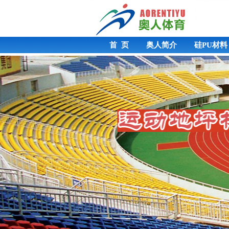
首 页
奥人简介
硅PU材料