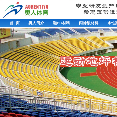
首 页
奥人简介
硅PU材料
丙烯酸材料
水性